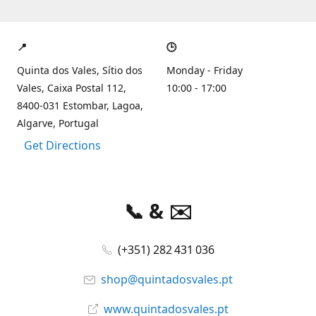
📍
🕒
Quinta dos Vales, Sítio dos
Monday - Friday
Vales, Caixa Postal 112,
10:00 - 17:00
8400-031 Estombar, Lagoa,
Algarve, Portugal
Get Directions
📞 & ✉️
(+351) 282 431 036
shop@quintadosvales.pt
www.quintadosvales.pt