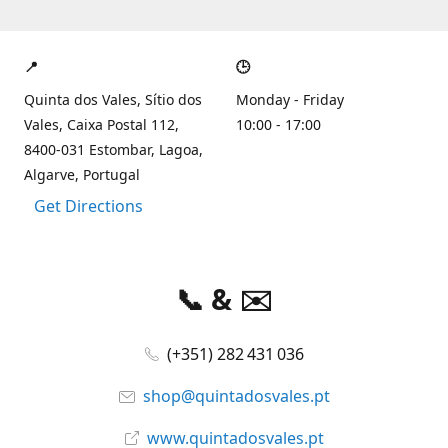
📍
🕒
Quinta dos Vales, Sítio dos
Monday - Friday
Vales, Caixa Postal 112,
10:00 - 17:00
8400-031 Estombar, Lagoa,
Algarve, Portugal
Get Directions
📞 & ✉️
(+351) 282 431 036
shop@quintadosvales.pt
www.quintadosvales.pt