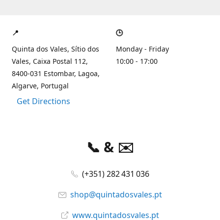
📍
🕒
Quinta dos Vales, Sítio dos
Monday - Friday
Vales, Caixa Postal 112,
10:00 - 17:00
8400-031 Estombar, Lagoa,
Algarve, Portugal
Get Directions
📞 & ✉️
(+351) 282 431 036
shop@quintadosvales.pt
www.quintadosvales.pt