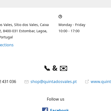
🕒
s Vales, Sítio dos Vales, Caixa
Monday - Friday
2, 8400-031 Estombar, Lagoa,
10:00 - 17:00
Portugal
rections
📞 & ✉️
2 431 036
shop@quintadosvales.pt
www.quint
Follow us
Facebook