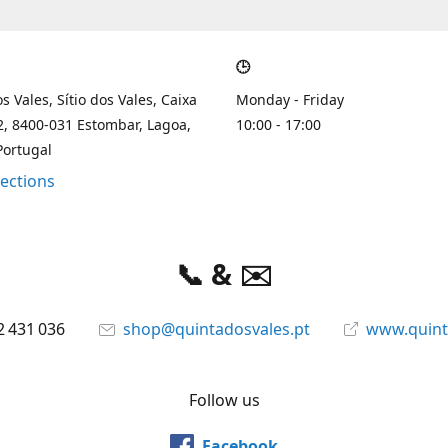
🕒
s Vales, Sítio dos Vales, Caixa
Monday - Friday
2, 8400-031 Estombar, Lagoa,
10:00 - 17:00
Portugal
rections
📞 & ✉️
2 431 036
shop@quintadosvales.pt
www.quint
Follow us
Facebook